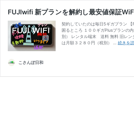
FUJIwifi 新プランを解約し最安値保証W
契約していたのは毎日5ギガプラン 【Fu
困るところ １００ギガPlusプランの
別） レンタル端末 送料 無料 旧レンタ
は月額３２８０円（税別） …
続きを
こさんぽ日和