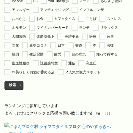
iphone
PC
YouTube散歩
アート
あらすじ要約
アレルギー
アンチエイジング
インフルエンザ
お出かけ
お金
カフェタイム
ことば
ストレス
ホルモン
マイナンバーカード
ランチ
リラックス
人間関係
体脂肪低下
免許更新
医療
家事
文化
新型コロナ
日本
書道
本
法律
焼肉
生活習慣
疲労
目の病気
知って得する
虚血性腸炎
読書感想文
通信
高血圧
🍺美味しくお酒が呑める店
📍人気の観光スポット
検索
ランキングに参加しています
よろしければクリック＆応援お願い致しますm(__)m ↓↓↓