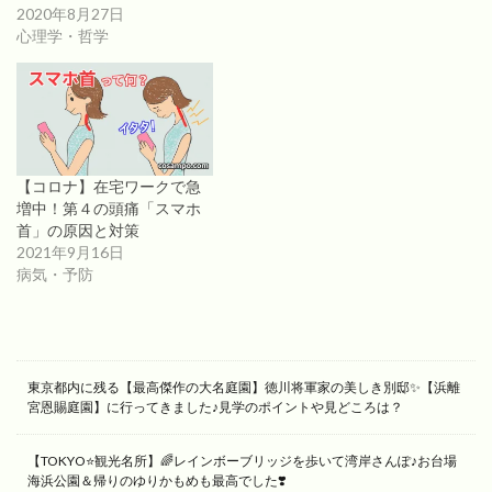
2020年8月27日
心理学・哲学
【コロナ】在宅ワークで急
増中！第４の頭痛「スマホ
首」の原因と対策
2021年9月16日
病気・予防
東京都内に残る【最高傑作の大名庭園】徳川将軍家の美しき別邸✨【浜離
宮恩賜庭園】に行ってきました♪見学のポイントや見どころは？
【TOKYO⭐️観光名所】🌈レインボーブリッジを歩いて湾岸さんぽ♪お台場
海浜公園＆帰りのゆりかもめも最高でした❣️