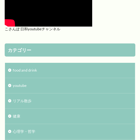
こさんぽ 日和youtubeチャンネル
カテゴリー
food and drink
youtube
リアル散歩
健康
心理学・哲学