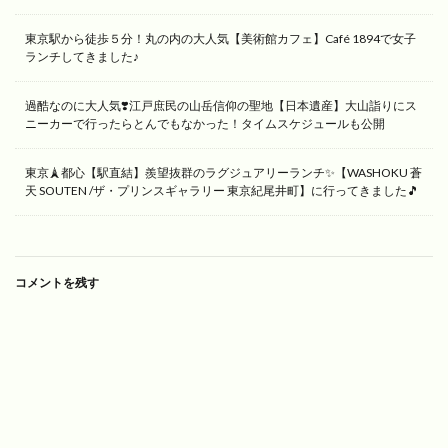
東京駅から徒歩５分！丸の内の大人気【美術館カフェ】Café 1894で女子
ランチしてきました♪
過酷なのに大人気❣️江戸庶民の山岳信仰の聖地【日本遺産】大山詣りにス
ニーカーで行ったらとんでもなかった！タイムスケジュールも公開
東京🗼都心【駅直結】羨望抜群のラグジュアリーランチ✨【WASHOKU 蒼
天 SOUTEN /ザ・プリンスギャラリー 東京紀尾井町】に行ってきました🎵
コメントを残す