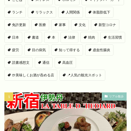
ランチ
リラックス
人間関係
体脂肪低下
免許更新
医療
家事
文化
新型コロナ
日本
書道
本
法律
焼肉
生活習慣
疲労
目の病気
知って得する
虚血性腸炎
読書感想文
通信
高血圧
🍺美味しくお酒が呑める店
📍人気の観光スポット
リアル散歩