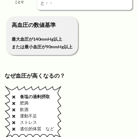
ことり
と・・
高血圧の数値基準
最大血圧が140mmHg以上
または最小血圧が90mmHg以上
なぜ血圧が高くなるの？
✖️
食塩の過剰摂取
✖️ 肥満
✖️ 飲酒
✖️ 運動不足
✖️ ストレス
✖️ 遺伝的体質 など