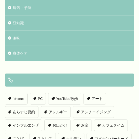
病気・予防
豆知識
趣味
身体ケア
🏷
iphone
PC
YouTube散歩
アート
あらすじ要約
アレルギー
アンチエイジング
インフルエンザ
お出かけ
お金
カフェタイム
ことば
ストレス
ホルモン
マイナンバーカード