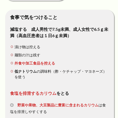
食事で気をつけること
減塩する 成人男性で7.5g未満、成人女性で6.5ｇ未
満（高血圧患者は１日6ｇ未満）
漬け物は控える
麺類の汁は残す
外食や加工食品を控える
低ナトリウム
の調味料（酢・ケチャップ・マヨネーズ）
を使う
食塩を排泄する
カリウム
をとる
◎
野菜や果物、大豆製品に豊富に含まれるカリウム
は食
塩を排泄しやすくする