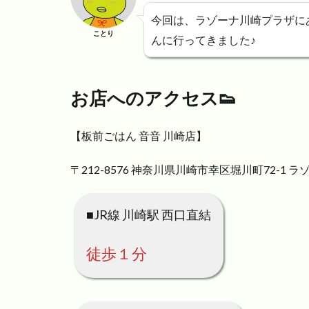
今回は、ラゾーナ川崎プラザに
ことり
んに行ってきました♪
お店
へのアクセス👟
【板前ごはん 音音 川崎店】
〒212-8576 神奈川県川崎市幸区堀川町72-1 
■JR線 川崎駅 西口直結
徒歩１分