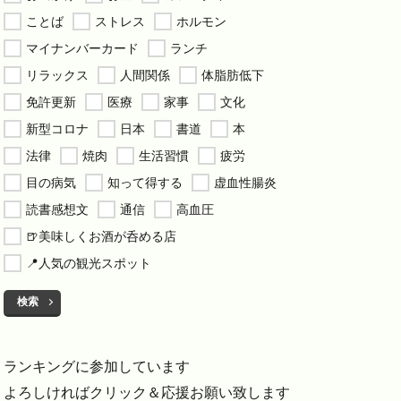
ことば
ストレス
ホルモン
マイナンバーカード
ランチ
リラックス
人間関係
体脂肪低下
免許更新
医療
家事
文化
新型コロナ
日本
書道
本
法律
焼肉
生活習慣
疲労
目の病気
知って得する
虚血性腸炎
読書感想文
通信
高血圧
🍺美味しくお酒が呑める店
📍人気の観光スポット
検索
ランキングに参加しています
よろしければクリック＆応援お願い致します