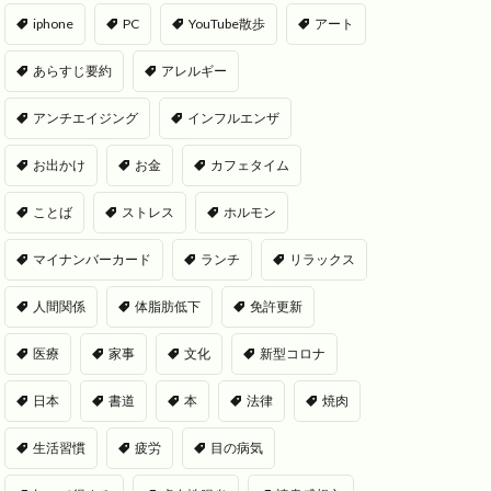
iphone
PC
YouTube散歩
アート
あらすじ要約
アレルギー
アンチエイジング
インフルエンザ
お出かけ
お金
カフェタイム
ことば
ストレス
ホルモン
マイナンバーカード
ランチ
リラックス
人間関係
体脂肪低下
免許更新
医療
家事
文化
新型コロナ
日本
書道
本
法律
焼肉
生活習慣
疲労
目の病気