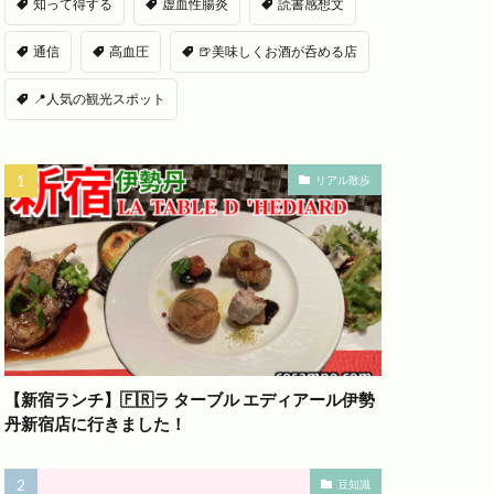
知って得する
虚血性腸炎
読書感想文
通信
高血圧
🍺美味しくお酒が呑める店
📍人気の観光スポット
リアル散歩
【新宿ランチ】🇫🇷ラ ターブル エディアール伊勢
丹新宿店に行きました！
豆知識