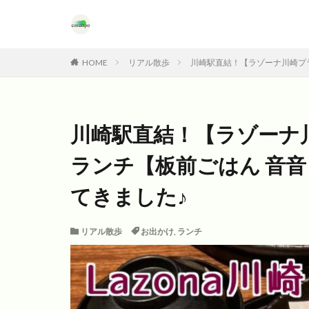
HOME
リアル散歩
川崎駅直結！【ラゾーナ川崎プ
川崎駅直結！【ラゾーナ
ランチ【板前ごはん 音音
てきました♪
リアル散歩
お出かけ
,
ランチ