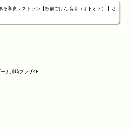
ある和食レストラン【板前ごはん 音音（オトオト） 】さ
ラゾーナ川崎プラザ4F