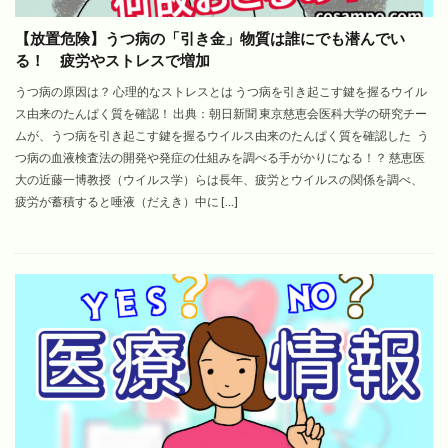
【放置危険】うつ病の「引き金」物質は誰にでも潜んでい
る！ 疲労やストレスで増加
うつ病の原因は？ 心理的なストレスとは うつ病を引き起こす鍵を握るウイル
ス由来のたんぱく質を確認！ 出典：朝日新聞 東京慈恵会医科大学の研究チー
ムが、うつ病を引き起こす鍵を握るウイルス由来のたんぱく質を確認した う
つ病の血液検査法の開発や発症の仕組みを調べる手がかりになる！？ 慈恵医
大の近藤一博教授（ウイルス学）らは長年、疲労とウイルスの関係を調べ、
疲労が蓄積すると唾液（だえき）中に […]