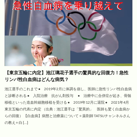
【東京五輪に内定】池江璃花子選手の驚異的な回復力！急性
リンパ性白血病はどんな病気？
池江選手のこれまで ● 2019年2月に体調を崩し、医師に急性リンパ性白血病
と診断される ● 入院治療 抗がん剤投与 ● 治療中に合併症が起き、骨髄
移植といった造血幹細胞移植を受ける ● 2019年12月に退院 ● 2021年4月
東京五輪の代表に内定 （出典：池江選手は「驚異的」 医師も驚く白血病か
らの回復） 【白血病】病態と治療薬について ⭐️ 薬剤師 TATSUチャンネルさん
の教え⭐️ 白 […]