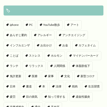
🏷
iphone
PC
YouTube散歩
アート
あらすじ要約
アレルギー
アンチエイジング
インフルエンザ
お出かけ
お金
カフェタイム
ことば
ストレス
ホルモン
マイナンバーカード
ランチ
リラックス
人間関係
体脂肪低下
免許更新
医療
家事
文化
新型コロナ
日本
書道
本
法律
焼肉
生活習慣
疲労
目の病気
知って得する
虚血性腸炎
読書感想文
通信
高血圧