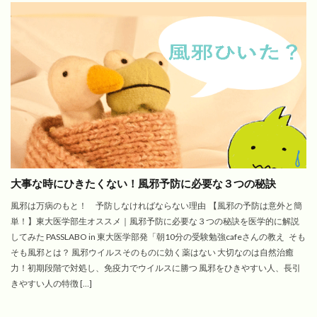
大事な時にひきたくない！風邪予防に必要な３つの秘訣
風邪は万病のもと！ 予防しなければならない理由 【風邪の予防は意外と簡
単！】東大医学部生オススメ｜風邪予防に必要な３つの秘訣を医学的に解説
してみた PASSLABO in 東大医学部発「朝10分の受験勉強cafeさんの教え そも
そも風邪とは？ 風邪ウイルスそのものに効く薬はない 大切なのは自然治癒
力！初期段階で対処し、免疫力でウイルスに勝つ 風邪をひきやすい人、長引
きやすい人の特徴 […]