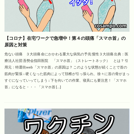
【コロナ】在宅ワークで急増中！第４の頭痛「スマホ首」の
原因と対策
危ない頭痛 ３大頭痛 命にかかわる重大な病気の予兆 慢性３大頭痛 出典：医
療法人社団 吾勢会指田医院 「スマホ首」（ストレートネック） とは？ 引
用元：特選街web 「スマホ首」の原因は？ このような状態が続くことで首の
筋肉が緊張 ↓ 硬くなった筋肉によって頚椎が引っ張られ、徐々に首の骨がまっ
すぐになっていってしまう ↓ 下を向いての作業、寝具にも要注意！ 「スマホ
首」になると・・・ 「スマホ首 […]