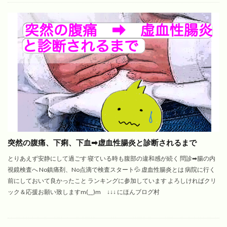
突然の腹痛、下痢、下血➡︎虚血性腸炎と診断されるまで
とりあえず安静にして過ごす 寝ている時も腹部の違和感が続く 問診➡︎腸の内
視鏡検査へ No鎮痛剤、No点滴で検査スタート💦 虚血性腸炎とは 病院に行く
前にしておいて良かったこと ランキングに参加しています よろしければクリ
ック＆応援お願い致しますm(__)m ↓↓↓ にほんブログ村