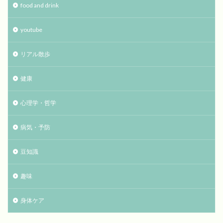
food and drink
youtube
リアル散歩
健康
心理学・哲学
病気・予防
豆知識
趣味
身体ケア