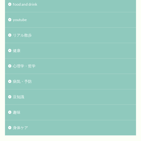
food and drink
youtube
リアル散歩
健康
心理学・哲学
病気・予防
豆知識
趣味
身体ケア