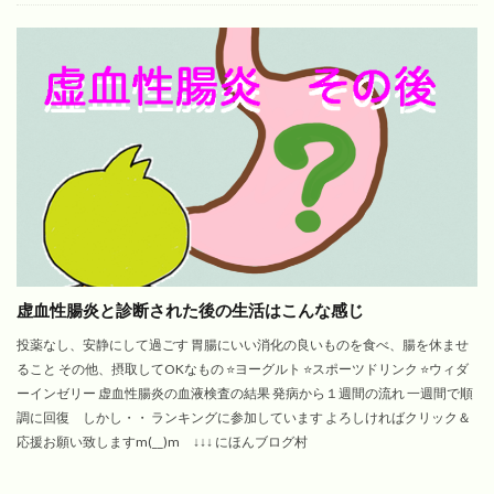
虚血性腸炎と診断された後の生活はこんな感じ
投薬なし、安静にして過ごす 胃腸にいい消化の良いものを食べ、腸を休ませ
ること その他、摂取してOKなもの ⭐️ヨーグルト ⭐️スポーツドリンク ⭐️ウィダ
ーインゼリー 虚血性腸炎の血液検査の結果 発病から１週間の流れ 一週間で順
調に回復 しかし・・ ランキングに参加しています よろしければクリック＆
応援お願い致しますm(__)m ↓↓↓ にほんブログ村