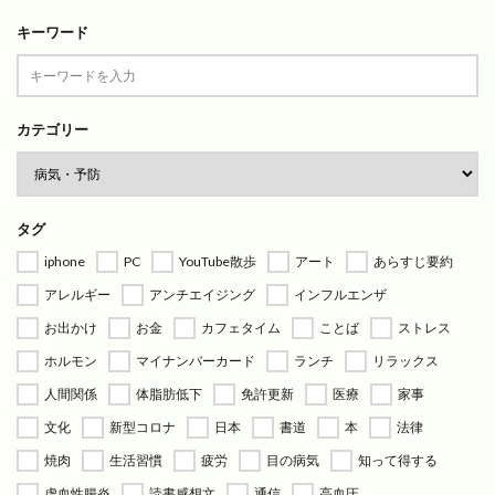
キーワード
カテゴリー
タグ
iphone
PC
YouTube散歩
アート
あらすじ要約
アレルギー
アンチエイジング
インフルエンザ
お出かけ
お金
カフェタイム
ことば
ストレス
ホルモン
マイナンバーカード
ランチ
リラックス
人間関係
体脂肪低下
免許更新
医療
家事
文化
新型コロナ
日本
書道
本
法律
焼肉
生活習慣
疲労
目の病気
知って得する
虚血性腸炎
読書感想文
通信
高血圧