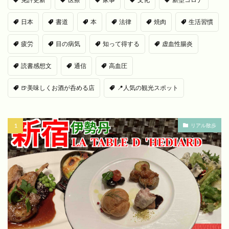
日本
書道
本
法律
焼肉
生活習慣
疲労
目の病気
知って得する
虚血性腸炎
読書感想文
通信
高血圧
🍺美味しくお酒が呑める店
📍人気の観光スポット
リアル散歩