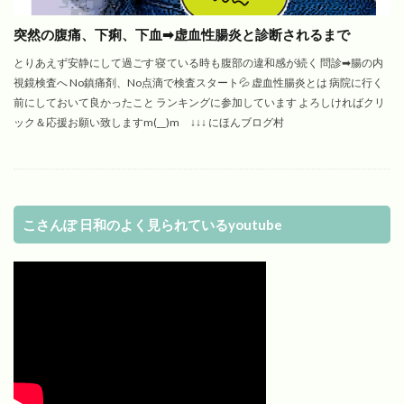
突然の腹痛、下痢、下血➡︎虚血性腸炎と診断されるまで
とりあえず安静にして過ごす 寝ている時も腹部の違和感が続く 問診➡︎腸の内
視鏡検査へ No鎮痛剤、No点滴で検査スタート💦 虚血性腸炎とは 病院に行く
前にしておいて良かったこと ランキングに参加しています よろしければクリ
ック＆応援お願い致しますm(__)m ↓↓↓ にほんブログ村
こさんぽ 日和のよく見られているyoutube