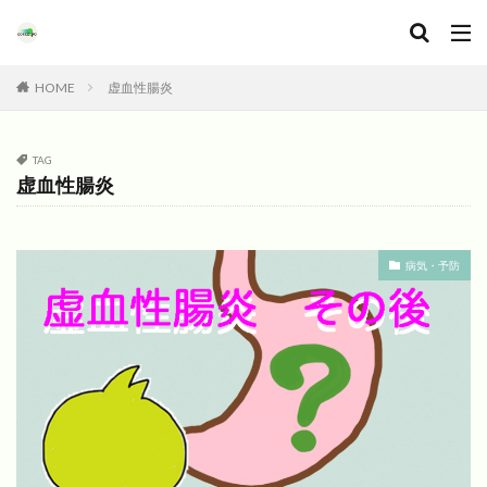
HOME
虚血性腸炎
TAG
虚血性腸炎
病気・予防