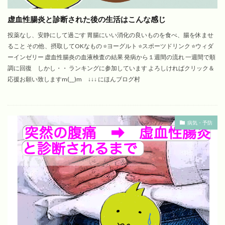
虚血性腸炎と診断された後の生活はこんな感じ
投薬なし、安静にして過ごす 胃腸にいい消化の良いものを食べ、腸を休ませ
ること その他、摂取してOKなもの ⭐️ヨーグルト ⭐️スポーツドリンク ⭐️ウィダ
ーインゼリー 虚血性腸炎の血液検査の結果 発病から１週間の流れ 一週間で順
調に回復 しかし・・ ランキングに参加しています よろしければクリック＆
応援お願い致しますm(__)m ↓↓↓ にほんブログ村
病気・予防