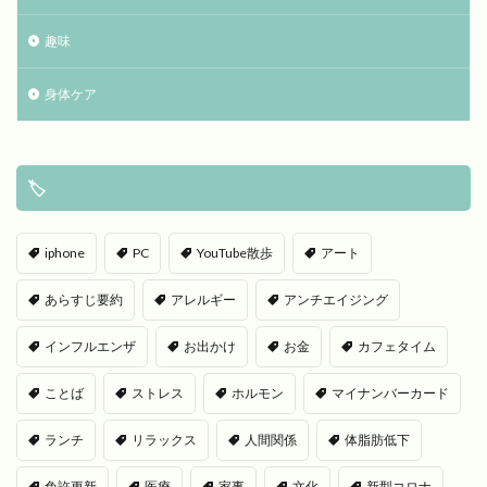
趣味
身体ケア
🏷
iphone
PC
YouTube散歩
アート
あらすじ要約
アレルギー
アンチエイジング
インフルエンザ
お出かけ
お金
カフェタイム
ことば
ストレス
ホルモン
マイナンバーカード
ランチ
リラックス
人間関係
体脂肪低下
免許更新
医療
家事
文化
新型コロナ