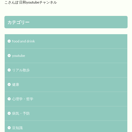
こさんぽ 日和youtubeチャンネル
カテゴリー
food and drink
youtube
リアル散歩
健康
心理学・哲学
病気・予防
豆知識