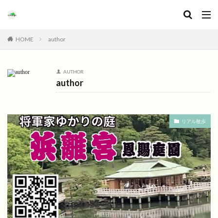
HOME
author
AUTHOR
author
リアル散歩