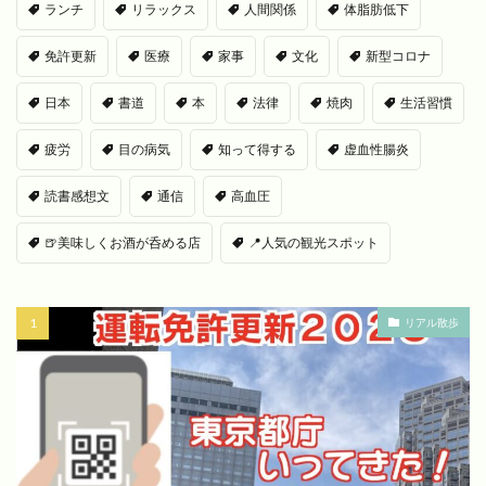
ランチ
リラックス
人間関係
体脂肪低下
免許更新
医療
家事
文化
新型コロナ
日本
書道
本
法律
焼肉
生活習慣
疲労
目の病気
知って得する
虚血性腸炎
読書感想文
通信
高血圧
🍺美味しくお酒が呑める店
📍人気の観光スポット
リアル散歩