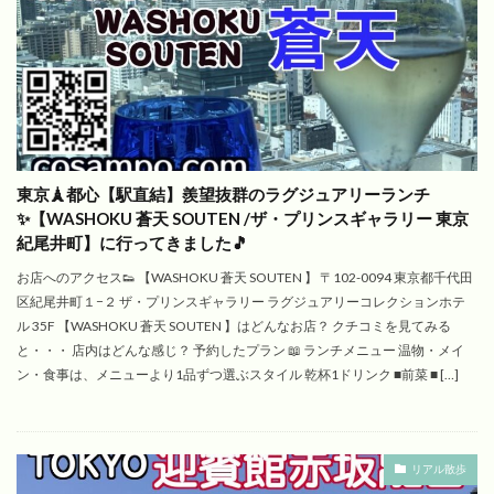
東京🗼都心【駅直結】羨望抜群のラグジュアリーランチ
✨【WASHOKU 蒼天 SOUTEN /ザ・プリンスギャラリー 東京
紀尾井町】に行ってきました🎵
お店へのアクセス👟 【WASHOKU 蒼天 SOUTEN 】 〒102-0094 東京都千代田
区紀尾井町１−２ ザ・プリンスギャラリー ラグジュアリーコレクションホテ
ル 35F 【WASHOKU 蒼天 SOUTEN 】はどんなお店？ クチコミを見てみる
と・・・ 店内はどんな感じ？ 予約したプラン 📖 ランチメニュー 温物・メイ
ン・食事は、メニューより1品ずつ選ぶスタイル 乾杯1ドリンク ■前菜 ■ […]
リアル散歩