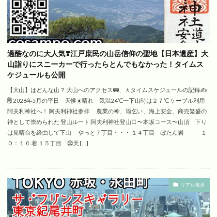
過酷なのに大人気❣️江戸庶民の山岳信仰の聖地【日本遺産】大
山詣りにスニーカーで行ったらとんでもなかった！タイムス
ケジュールも公開
【大山】はどんな山？ 大山へのアクセス🚃、🚶タイムスケジュールの記録✍️
🗒️ 2026年5月の平日 天候☀️晴れ 気温24℃〜下山時は２７℃ ケーブル利用
阿夫利神社へ！ 阿夫利神社参拝 農業の神、雨乞い、海上安全、商売繁盛の
神として崇められた 登山ルート 阿夫利神社登山口〜本坂コース〜山頂 下り
は見晴台を経由して下山 やっと７丁目・・・ １４丁目 ぼたん岩 １
０：１０ 着 １５丁目 👺天 […]
リアル散歩