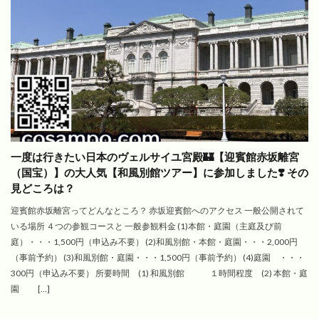
一度は行きたい日本のヴェルサイユ宮殿🏰【迎賓館赤坂離宮
（国宝）】の大人気【和風別館ツアー】に参加しました❣️ その
見どころは？
迎賓館赤坂離宮ってどんなところ？ 赤坂迎賓館へのアクセス 一般公開されて
いる場所 ４つの参観コースと 一般参観料金 (1)本館・庭園（主庭及び前
庭）・・・1,500円（申込み不要） (2)和風別館・本館・庭園・・・2,000円
（事前予約） (3)和風別館・庭園・・・1,500円（事前予約） (4)庭園 ・・・
300円（申込み不要） 所要時間 (1) 和風別館 １時間程度 (2) 本館・庭
園 […]