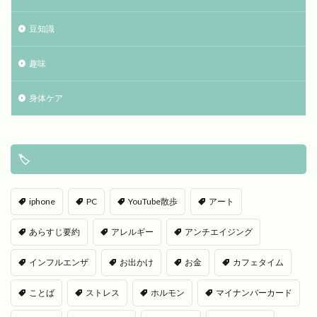
豆知識
趣味
身体ケア
🏷
iphone
PC
YouTube散歩
アート
あらすじ要約
アレルギー
アンチエイジング
インフルエンザ
お出かけ
お金
カフェタイム
ことば
ストレス
ホルモン
マイナンバーカード