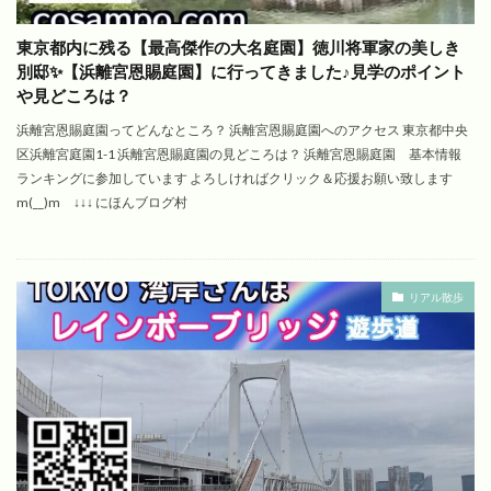
東京都内に残る【最高傑作の大名庭園】徳川将軍家の美しき
別邸✨【浜離宮恩賜庭園】に行ってきました♪見学のポイント
や見どころは？
浜離宮恩賜庭園ってどんなところ？ 浜離宮恩賜庭園へのアクセス 東京都中央
区浜離宮庭園1-1 浜離宮恩賜庭園の見どころは？ 浜離宮恩賜庭園 基本情報
ランキングに参加しています よろしければクリック＆応援お願い致します
m(__)m ↓↓↓ にほんブログ村
リアル散歩