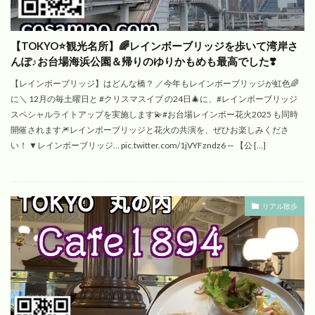
【TOKYO⭐️観光名所】🌈レインボーブリッジを歩いて湾岸さ
んぽ♪お台場海浜公園＆帰りのゆりかもめも最高でした❣️
【レインボーブリッジ】はどんな橋？ ／今年もレインボーブリッジが虹色🌈
に＼ 12月の毎土曜日と #クリスマスイブ の24日🎄に、#レインボーブリッジ
スペシャルライトアップを実施します💫#お台場レインボー花火2025 も同時
開催されます🎆レインボーブリッジと花火の共演を、ぜひお楽しみくださ
い！ ▼レインボーブリッジ… pic.twitter.com/1jVYFzndz6 — 【公 […]
リアル散歩