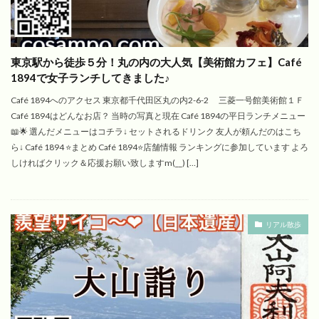
東京駅から徒歩５分！丸の内の大人気【美術館カフェ】Café
1894で女子ランチしてきました♪
Café 1894へのアクセス 東京都千代田区丸の内2-6-2 三菱一号館美術館１Ｆ
Café 1894はどんなお店？ 当時の写真と現在 Café 1894の平日ランチメニュー
📖🌟 選んだメニューはコチラ↓ セットされるドリンク 友人が頼んだのはこち
ら↓ Café 1894 ⭐️まとめ Café 1894⭐️店舗情報 ランキングに参加しています よろ
しければクリック＆応援お願い致しますm(__) […]
リアル散歩