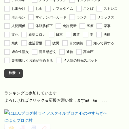
お出かけ
お金
カフェタイム
ことば
ストレス
ホルモン
マイナンバーカード
ランチ
リラックス
人間関係
体脂肪低下
免許更新
医療
家事
文化
新型コロナ
日本
書道
本
法律
焼肉
生活習慣
疲労
目の病気
知って得する
虚血性腸炎
読書感想文
通信
高血圧
🍺美味しくお酒が呑める店
📍人気の観光スポット
検索
ランキングに参加しています
よろしければクリック＆応援お願い致しますm(__)m ↓↓↓
にほんブログ村