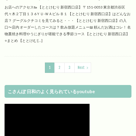
お店へのアクセス👟 【ととけむり 新宿西口店】 〒151-0053 東京都渋谷区
代々木２丁目１３ 6ＹＵ-ＷＡビル Ｂ１ 【ととけむり 新宿西口店】はどんなお
店？ グーグルクチコミを見てみると・・・ 【ととけむり 新宿西口店】の入
口〜店内 オーダーしたコースは？ 飲み放題メニュー📖 頼んだお酒はコレ！ 名
物藁焼き料理やうにぎりが堪能できる季節コース 【ととけむり 新宿西口店】
⭐️まとめ 【ととけむ […]
1
2
3
Next
こさんぽ 日和のよく見られているyoutube