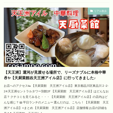
リアル散歩
【天王洲】運河が見渡せる場所で、リーズナブルに本格中華
🍜✨【天厨菜館🥟天王洲アイル店】に行ってきました♪
お店へのアクセス👟 【天厨菜館 天王洲アイル店】 東京都品川区東品川２-2-
24 天王洲セントラルタワー別館2F 【天厨菜館 天王洲アイル店】はどんなお
店？ クチコミを見てみると・・・ 【天厨菜館 天王洲アイル店】の店内はど
んな感じ？ 📖 平日ランチのメニュー 選んだのは、こちら！ 【天厨菜館 天王
洲アイル店】⭐️まとめ 【天厨菜館 天王洲アイル店】 店舗情報 お店の詳細を