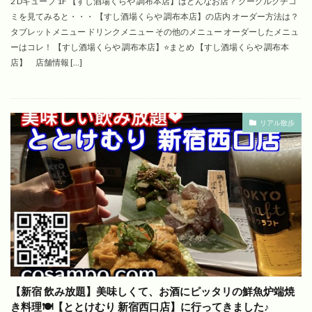
2 Dキューブ 1F 【すし酒場くらや 調布本店】はどんなお店？ グーグルクチコ
ミを見てみると・・・ 【すし酒場くらや 調布本店】の店内 オーダー方法は？
タブレットメニュー ドリンクメニュー その他のメニュー オーダーしたメニュ
ーはコレ！ 【すし酒場くらや 調布本店】⭐️まとめ 【すし酒場くらや 調布本
店】 店舗情報 […]
リアル散歩
【新宿 飲み放題】美味しくて、お酒にピッタリの鮮魚炉端焼
き料理🍽️【ととけむり 新宿西口店】に行ってきました♪