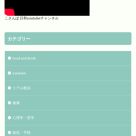
こさんぽ 日和youtubeチャンネル
カテゴリー
food and drink
youtube
リアル散歩
健康
心理学・哲学
病気・予防