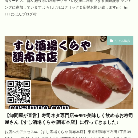
済サービス、都立施設等の利用チケットの交換に利用できる 関連記事 ランキ
ングに参加しています よろしければクリック＆応援お願い致しますm(__)m
↓↓↓ にほんブログ村
リアル散歩
【卸問屋が直営】寿司ネタ専門店🍣🍻✨美味しく飲めるお寿司
屋さん【すし酒場くらや 調布本店】に行ってきました♪
お店へのアクセス👟 【すし酒場くらや 調布本店】 東京都調布市布田1丁目35-