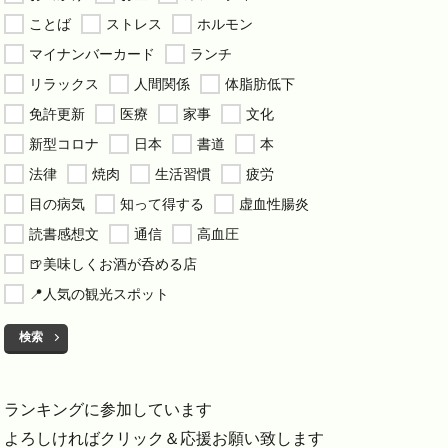
ことば
ストレス
ホルモン
マイナンバーカード
ランチ
リラックス
人間関係
体脂肪低下
免許更新
医療
家事
文化
新型コロナ
日本
書道
本
法律
焼肉
生活習慣
疲労
目の病気
知って得する
虚血性腸炎
読書感想文
通信
高血圧
🍺美味しくお酒が呑める店
📍人気の観光スポット
検索
ランキングに参加しています
よろしければクリック＆応援お願い致します