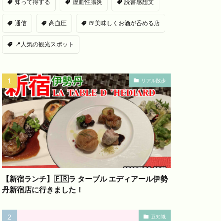
知って得する
虚血性腸炎
読書感想文
通信
高血圧
🍺美味しくお酒が呑める店
📍人気の観光スポット
リアル散歩
【新宿ランチ】🇫🇷ラ ターブル エディアール伊勢
丹新宿店に行きました！
豆知識