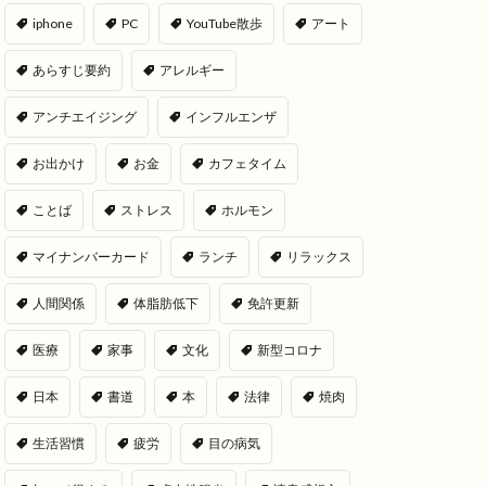
iphone
PC
YouTube散歩
アート
あらすじ要約
アレルギー
アンチエイジング
インフルエンザ
お出かけ
お金
カフェタイム
ことば
ストレス
ホルモン
マイナンバーカード
ランチ
リラックス
人間関係
体脂肪低下
免許更新
医療
家事
文化
新型コロナ
日本
書道
本
法律
焼肉
生活習慣
疲労
目の病気