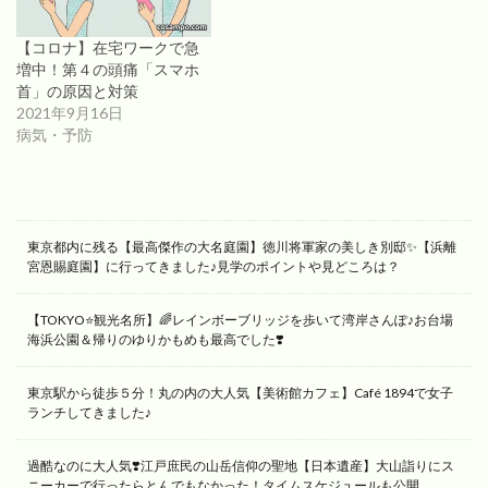
【コロナ】在宅ワークで急
増中！第４の頭痛「スマホ
首」の原因と対策
2021年9月16日
病気・予防
東京都内に残る【最高傑作の大名庭園】徳川将軍家の美しき別邸✨【浜離
宮恩賜庭園】に行ってきました♪見学のポイントや見どころは？
【TOKYO⭐️観光名所】🌈レインボーブリッジを歩いて湾岸さんぽ♪お台場
海浜公園＆帰りのゆりかもめも最高でした❣️
東京駅から徒歩５分！丸の内の大人気【美術館カフェ】Café 1894で女子
ランチしてきました♪
過酷なのに大人気❣️江戸庶民の山岳信仰の聖地【日本遺産】大山詣りにス
ニーカーで行ったらとんでもなかった！タイムスケジュールも公開