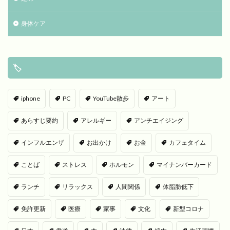
身体ケア
🏷
iphone
PC
YouTube散歩
アート
あらすじ要約
アレルギー
アンチエイジング
インフルエンザ
お出かけ
お金
カフェタイム
ことば
ストレス
ホルモン
マイナンバーカード
ランチ
リラックス
人間関係
体脂肪低下
免許更新
医療
家事
文化
新型コロナ