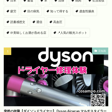
日本
書道
本
法律
焼肉
生活習慣
疲労
目の病気
知って得する
虚血性腸炎
読書感想文
通信
高血圧
🍺美味しくお酒が呑める店
📍人気の観光スポット
豆知識
突然の故障【ダイソンドライヤー】 Dyson Airwrap マルチスタイラー