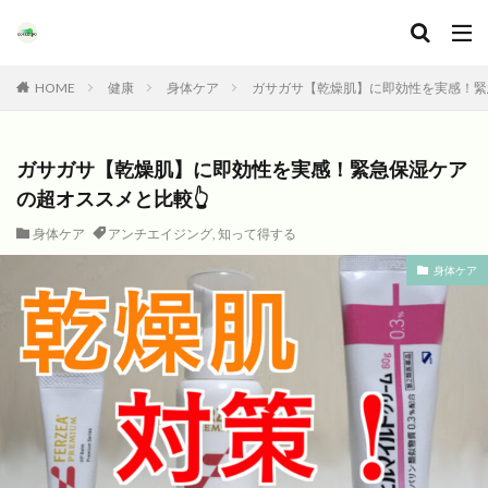
HOME
健康
身体ケア
ガサガサ【乾燥肌】に即効性を実感！緊
ガサガサ【乾燥肌】に即効性を実感！緊急保湿ケア
の超オススメと比較👆
身体ケア
アンチエイジング
,
知って得する
身体ケア