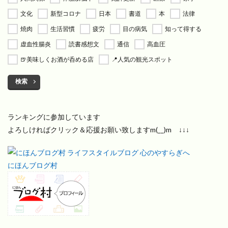
文化
新型コロナ
日本
書道
本
法律
焼肉
生活習慣
疲労
目の病気
知って得する
虚血性腸炎
読書感想文
通信
高血圧
🍺美味しくお酒が呑める店
📍人気の観光スポット
検索
ランキングに参加しています
よろしければクリック＆応援お願い致しますm(__)m ↓↓↓
にほんブログ村