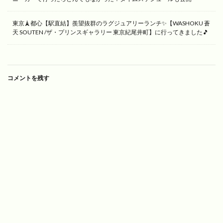
東京🗼都心【駅直結】羨望抜群のラグジュアリーランチ✨【WASHOKU 蒼
天 SOUTEN /ザ・プリンスギャラリー 東京紀尾井町】に行ってきました🎵
コメントを残す