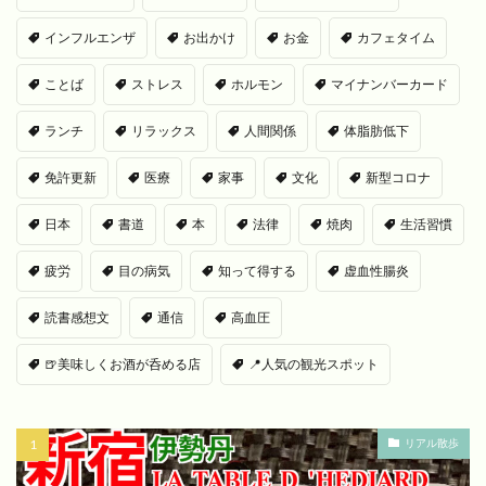
インフルエンザ
お出かけ
お金
カフェタイム
ことば
ストレス
ホルモン
マイナンバーカード
ランチ
リラックス
人間関係
体脂肪低下
免許更新
医療
家事
文化
新型コロナ
日本
書道
本
法律
焼肉
生活習慣
疲労
目の病気
知って得する
虚血性腸炎
読書感想文
通信
高血圧
🍺美味しくお酒が呑める店
📍人気の観光スポット
リアル散歩