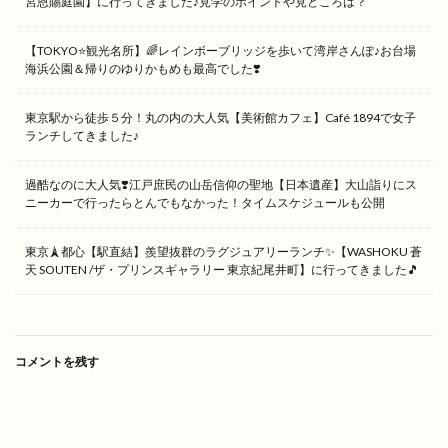
宮恩賜庭園】に行ってきました♪見学のポイントや見どころは？
【TOKYO⭐️観光名所】🌈レインボーブリッジを歩いて湾岸さんぽ♪お台場
海浜公園＆帰りのゆりかもめも最高でした❣️
東京駅から徒歩５分！丸の内の大人気【美術館カフェ】Café 1894で女子
ランチしてきました♪
過酷なのに大人気❣️江戸庶民の山岳信仰の聖地【日本遺産】大山詣りにス
ニーカーで行ったらとんでもなかった！タイムスケジュールも公開
東京🗼都心【駅直結】羨望抜群のラグジュアリーランチ✨【WASHOKU 蒼
天 SOUTEN /ザ・プリンスギャラリー 東京紀尾井町】に行ってきました🎵
コメントを残す