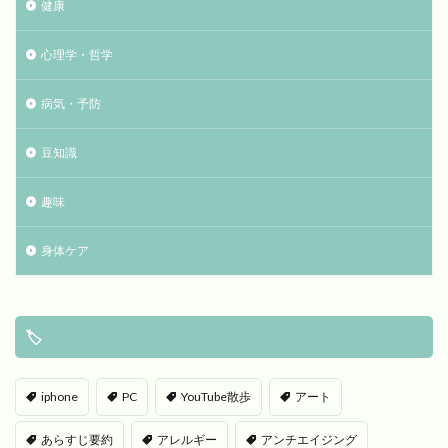
健康
心理学・哲学
病気・予防
豆知識
趣味
身体ケア
🏷
iphone
PC
YouTube散歩
アート
あらすじ要約
アレルギー
アンチエイジング