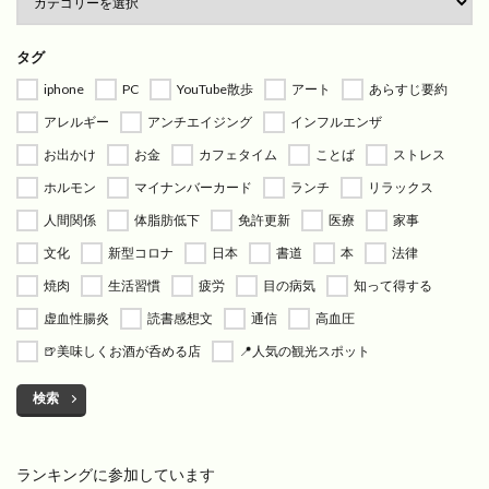
タグ
iphone
PC
YouTube散歩
アート
あらすじ要約
アレルギー
アンチエイジング
インフルエンザ
お出かけ
お金
カフェタイム
ことば
ストレス
ホルモン
マイナンバーカード
ランチ
リラックス
人間関係
体脂肪低下
免許更新
医療
家事
文化
新型コロナ
日本
書道
本
法律
焼肉
生活習慣
疲労
目の病気
知って得する
虚血性腸炎
読書感想文
通信
高血圧
🍺美味しくお酒が呑める店
📍人気の観光スポット
検索
ランキングに参加しています