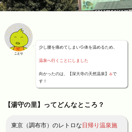
少し腰を痛めてしまい💦体を温めるため、
ことり
温泉へ行くことにしました
向かったのは、【深大寺の天然温泉】
♨️
で
す！
【湯守の里】ってどんなところ？
東京（調布市）のレトロな
日帰り温泉施