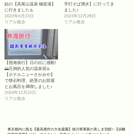
結の【高尾山温泉 極楽湯】
手打そば湧水】に行ってき
に行きました♨️
ました♪
2023年6月23日
2023年12月28日
リアル散歩
リアル散歩
【熱海旅行】日の出に感動!
🌅圧倒的人気の温泉宿♨️
【ホテルニューさがみや】
で懐石料理、絶景のお部屋
とお風呂を満喫しました♪
2024年12月25日
リアル散歩
東京都内に残る【最高傑作の大名庭園】徳川将軍家の美しき別邸✨【浜離