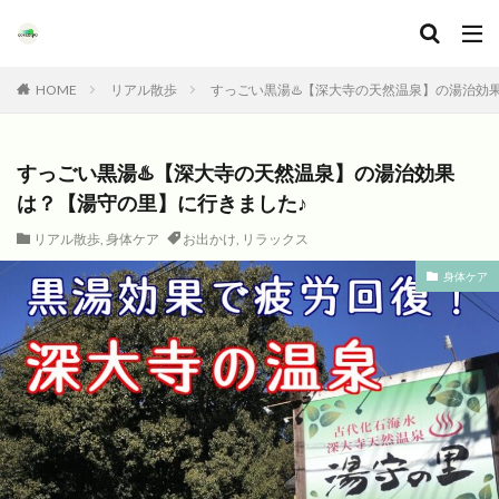
HOME
リアル散歩
すっごい黒湯♨️【深大寺の天然温泉】の湯治効
すっごい黒湯♨️【深大寺の天然温泉】の湯治効果
は？【湯守の里】に行きました♪
リアル散歩
,
身体ケア
お出かけ
,
リラックス
身体ケア