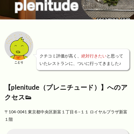
クチコミ評価が高く、
絶対行きたい
と思って
ことり
いたレストランに、ついに行ってきました♪
【plenitude（プレニチュード）】へのア
クセス👟
〒104-0041 東京都中央区新富１丁目６−１１ ロイヤルプラザ新富
１階