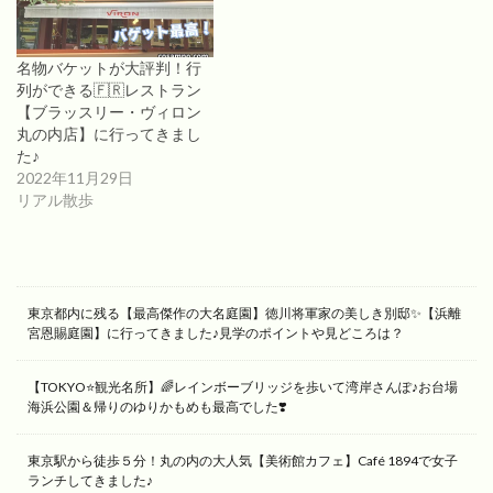
名物バケットが大評判！行
列ができる🇫🇷レストラン
【ブラッスリー・ヴィロン
丸の内店】に行ってきまし
た♪
2022年11月29日
リアル散歩
東京都内に残る【最高傑作の大名庭園】徳川将軍家の美しき別邸✨【浜離
宮恩賜庭園】に行ってきました♪見学のポイントや見どころは？
【TOKYO⭐️観光名所】🌈レインボーブリッジを歩いて湾岸さんぽ♪お台場
海浜公園＆帰りのゆりかもめも最高でした❣️
東京駅から徒歩５分！丸の内の大人気【美術館カフェ】Café 1894で女子
ランチしてきました♪