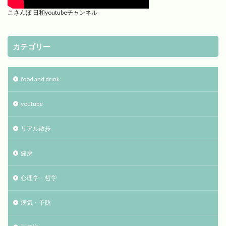
こさんぽ 日和youtubeチャンネル
カテゴリー
food and drink
youtube
リアル散歩
健康
心理学・哲学
病気・予防