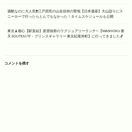
過酷なのに大人気❣️江戸庶民の山岳信仰の聖地【日本遺産】大山詣りにス
ニーカーで行ったらとんでもなかった！タイムスケジュールも公開
東京🗼都心【駅直結】羨望抜群のラグジュアリーランチ✨【WASHOKU 蒼
天 SOUTEN /ザ・プリンスギャラリー 東京紀尾井町】に行ってきました🎵
コメントを残す