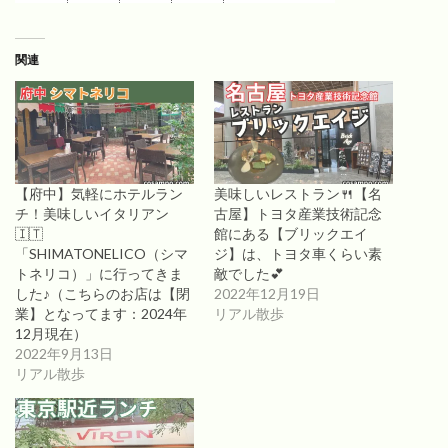
関連
【府中】気軽にホテルラン
美味しいレストラン🍴【名
チ！美味しいイタリアン
古屋】トヨタ産業技術記念
🇮🇹
館にある【ブリックエイ
「SHIMATONELICO（シマ
ジ】は、トヨタ車くらい素
トネリコ）」に行ってきま
敵でした💕
した♪（こちらのお店は【閉
2022年12月19日
業】となってます：2024年
リアル散歩
12月現在）
2022年9月13日
リアル散歩