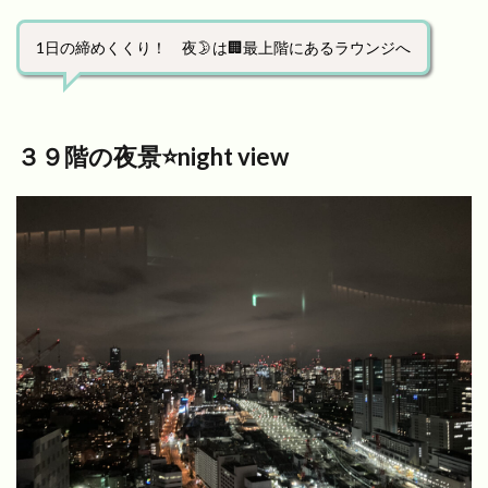
1日の締めくくり！ 夜🌛は🏢最上階にあるラウンジへ
３９階の夜景⭐️night view