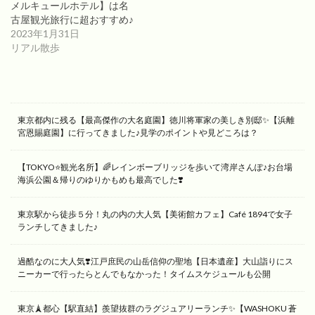
メルキュールホテル】は名
古屋観光旅行に超おすすめ♪
2023年1月31日
リアル散歩
東京都内に残る【最高傑作の大名庭園】徳川将軍家の美しき別邸✨【浜離
宮恩賜庭園】に行ってきました♪見学のポイントや見どころは？
【TOKYO⭐️観光名所】🌈レインボーブリッジを歩いて湾岸さんぽ♪お台場
海浜公園＆帰りのゆりかもめも最高でした❣️
東京駅から徒歩５分！丸の内の大人気【美術館カフェ】Café 1894で女子
ランチしてきました♪
過酷なのに大人気❣️江戸庶民の山岳信仰の聖地【日本遺産】大山詣りにス
ニーカーで行ったらとんでもなかった！タイムスケジュールも公開
東京🗼都心【駅直結】羨望抜群のラグジュアリーランチ✨【WASHOKU 蒼