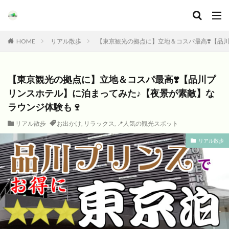
HOME
リアル散歩
【東京観光の拠点に】立地＆コスパ最高❣️【品
【東京観光の拠点に】立地＆コスパ最高❣️【品川プ
リンスホテル】に泊まってみた♪【夜景が素敵】な
ラウンジ体験も🍷
リアル散歩
お出かけ
,
リラックス
,
📍人気の観光スポット
リアル散歩