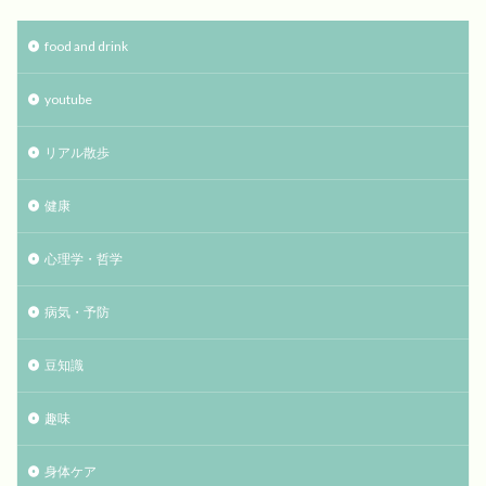
food and drink
youtube
リアル散歩
健康
心理学・哲学
病気・予防
豆知識
趣味
身体ケア