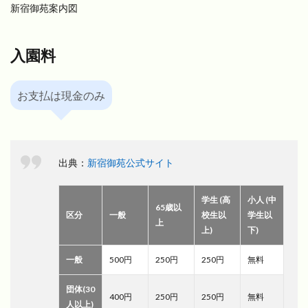
新宿御苑案内図
入園料
お支払は現金のみ
出典：
新宿御苑公式サイト
学生 (高
小人 (中
65歳以
区分
一般
校生以
学生以
上
上)
下)
一般
500円
250円
250円
無料
団体(30
400円
250円
250円
無料
人以上)