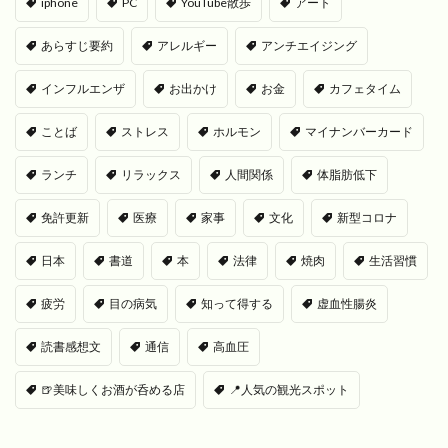
iphone
PC
YouTube散歩
アート
あらすじ要約
アレルギー
アンチエイジング
インフルエンザ
お出かけ
お金
カフェタイム
ことば
ストレス
ホルモン
マイナンバーカード
ランチ
リラックス
人間関係
体脂肪低下
免許更新
医療
家事
文化
新型コロナ
日本
書道
本
法律
焼肉
生活習慣
疲労
目の病気
知って得する
虚血性腸炎
読書感想文
通信
高血圧
🍺美味しくお酒が呑める店
📍人気の観光スポット