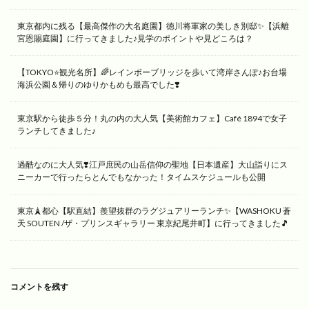
東京都内に残る【最高傑作の大名庭園】徳川将軍家の美しき別邸✨【浜離
宮恩賜庭園】に行ってきました♪見学のポイントや見どころは？
【TOKYO⭐️観光名所】🌈レインボーブリッジを歩いて湾岸さんぽ♪お台場
海浜公園＆帰りのゆりかもめも最高でした❣️
東京駅から徒歩５分！丸の内の大人気【美術館カフェ】Café 1894で女子
ランチしてきました♪
過酷なのに大人気❣️江戸庶民の山岳信仰の聖地【日本遺産】大山詣りにス
ニーカーで行ったらとんでもなかった！タイムスケジュールも公開
東京🗼都心【駅直結】羨望抜群のラグジュアリーランチ✨【WASHOKU 蒼
天 SOUTEN /ザ・プリンスギャラリー 東京紀尾井町】に行ってきました🎵
コメントを残す