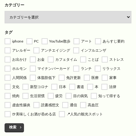
カテゴリー
タグ
iphone
PC
YouTube散歩
アート
あらすじ要約
アレルギー
アンチエイジング
インフルエンザ
お出かけ
お金
カフェタイム
ことば
ストレス
ホルモン
マイナンバーカード
ランチ
リラックス
人間関係
体脂肪低下
免許更新
医療
家事
文化
新型コロナ
日本
書道
本
法律
焼肉
生活習慣
疲労
目の病気
知って得する
虚血性腸炎
読書感想文
通信
高血圧
🍺美味しくお酒が呑める店
📍人気の観光スポット
検索