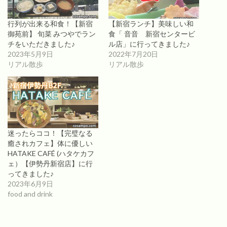
行列が出来る和食！【新宿
【新宿ランチ】美味しい和
御苑前】 旬菜 みつやでラン
食「 音音 新宿センタービ
チをいただきました♪
ル店」に行ってきました♪
2023年5月9日
2022年7月20日
リアル散歩
リアル散歩
迷ったらココ！【完璧なる
癒されカフェ】体に優しい
HATAKE CAFÉ (ハタケカフ
ェ）【伊勢丹新宿店】に行
ってきました♪
2023年6月9日
food and drink