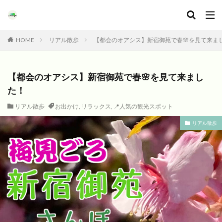
HOME
リアル散歩
【都会のオアシス】新宿御苑で春🌸を見て来ま
【都会のオアシス】新宿御苑で春🌸を見て来まし
た！
リアル散歩
お出かけ
,
リラックス
,
📍人気の観光スポット
リアル散歩