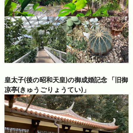
皇太子(後の昭和天皇)の御成婚記念 「旧御
凉亭(きゅうごりょうてい)」