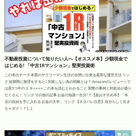
不動産投資について知りたい人へ【オススメ本】少額現金で
はじめる! 「中古1Rマンション」堅実投資術
この本のテーマ 本業のサラリーマン生活の合間に出来る着実な運営方法 リン
ク 短期間に無理をすると⤵️ 失敗しない為の戦略とは？ Amazonのレビュー✨で
は星5つ中の３.８⭐️⭐️⭐️⭐️ この本を読むとわかること 実際の事例と対処法が盛り
だくさん！ リンク その他の記事 お金の知識一生分!？【超おすすめ本】「本
当の自由を手に入れる お金の大学」 リンク 【ネタバレ注意】自分らしく生き
ちゃダメ！？ […]
趣味