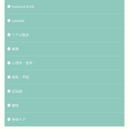
food and drink
youtube
リアル散歩
健康
心理学・哲学
病気・予防
豆知識
趣味
身体ケア