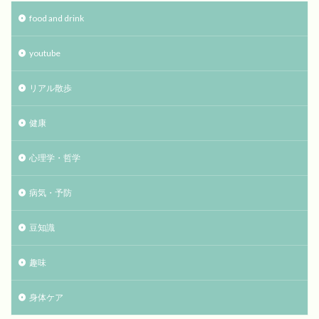
food and drink
youtube
リアル散歩
健康
心理学・哲学
病気・予防
豆知識
趣味
身体ケア