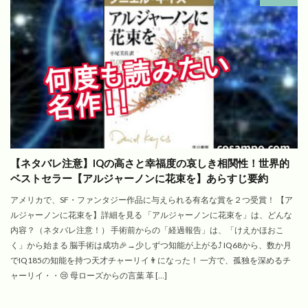
【ネタバレ注意】IQの高さと幸福度の哀しき相関性！世界的
ベストセラー【アルジャーノンに花束を】あらすじ要約
アメリカで、SF・ファンタジー作品に与えられる有名な賞を２つ受賞！ 【ア
ルジャーノンに花束を】詳細を見る 「アルジャーノンに花束を」は、どんな
内容？（ネタバレ注意！） 手術前からの「経過報告」は、「けえかほおこ
く」から始まる 脳手術は成功🎉→少しずつ知能が上がる⤴️ IQ68から、数か月
でIQ185の知能を持つ天才チャーリイ👨になった！ 一方で、孤独を深めるチ
ャーリイ・・😢 母ローズからの言葉 革 […]