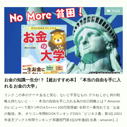
豆知識
お金の知識一生分!？【超おすすめ本】「本当の自由を手に入
れる お金の大学」
リンク この本のテーマ あると安心、ないと不安なもの..デスね しかし何の戦
略も持たないと・・・ 本当の自由を手に入れる為の出口戦略とは？ Amazon
のレビュー✨で星5つ中の4.5⭐️⭐️⭐️⭐️ 100万部突破! 令和で一番売れてる「お金
の勉強」本。 オリコン年間BOOKランキング2021「ビジネス書」第1位 2021
年楽天ブックス年間ランキング 和書部門第1位(2年連続) 出典：amazon […]