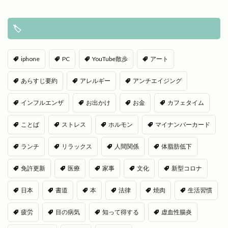
🏷
iphone
PC
YouTube散歩
アート
あらすじ要約
アレルギー
アンチエイジング
インフルエンザ
お出かけ
お金
カフェタイム
ことば
ストレス
ホルモン
マイナンバーカード
ランチ
リラックス
人間関係
体脂肪低下
免許更新
医療
家事
文化
新型コロナ
日本
書道
本
法律
焼肉
生活習慣
疲労
目の病気
知って得する
虚血性腸炎