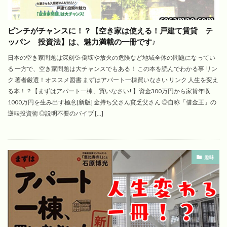
ピンチがチャンスに！？【空き家は使える！戸建て賃貸 テ
ッパン 投資法】は、魅力満載の一冊です♪
日本の空き家問題は深刻💦 倒壊や放火の危険など地域全体の問題になってい
る 一方で、空き家問題は大チャンスでもある！ この本を読んでわかる事 リン
ク 著者厳選！オススメ図書 まずはアパート一棟買いなさい リンク 人生を変え
る本！？【まずはアパート一棟、買いなさい! 】資金300万円から家賃年収
1000万円を生み出す極意[新版] 金持ち父さん貧乏父さん ◎自称「借金王」の
逆転投資術 ◎説明不要のバイブ […]
趣味