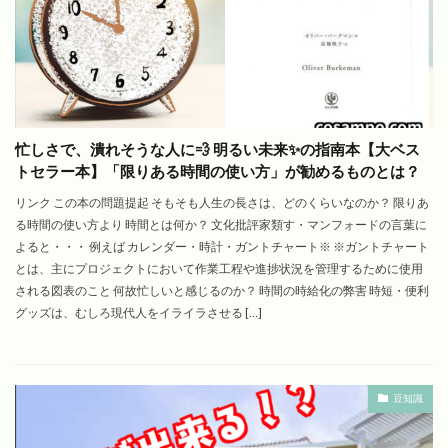
忙しさで、潰れそうな人に💨 明るい未来✨の指南本【大ベス
トセラー本】「限りある時間の使い方」が勧めるものとは？
リンク この本の問題提起 そもそも人生の長さは、どのくらいなのか？ 限りあ
る時間の使い方より 時間とは何か？ 文化批評家類す・マンフォードの言葉に
よると・・・ 例えば カレンダー・時計・ガントチャート※ ※ガントチャート
とは、主にプロジェクトにおいて作業工程や進捗状況を管理するために使用
される図表のこと 何故忙しいと感じるのか？ 時間の時給化の弊害 時短・便利
グッズは、むしろ現代人をイライラさせる […]
豆知識