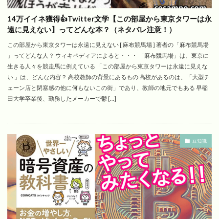
14万イイネ獲得👍Twitter文学【この部屋から東京タワーは永
遠に見えない】ってどんな本？（ネタバレ注意！）
この部屋から東京タワーは永遠に見えない [ 麻布競馬場 ] 著者の「麻布競馬場
」ってどんな人？ ウィキペディアによると・・・ 「麻布競馬場」は、東京に
生きる人々を競走馬に例えている 「この部屋から東京タワーは永遠に見えな
い 」は、どんな内容？ 高校教師の背景にあるもの 高校があるのは、「大型チ
ェーン店と閉塞感の他に何もないこの街」であり、教師の地元でもある 早稲
田大学卒業後、勤務したメーカーで鬱 […]
豆知識