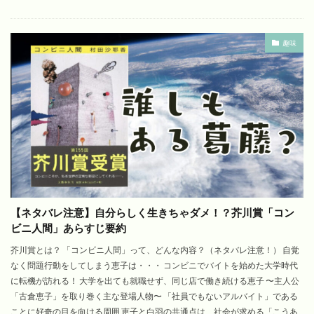
趣味
【ネタバレ注意】自分らしく生きちゃダメ！？芥川賞「コン
ビニ人間」あらすじ要約
芥川賞とは？ 「コンビニ人間」って、どんな内容？（ネタバレ注意！） 自覚
なく問題行動をしてしまう恵子は・・・ コンビニでバイトを始めた大学時代
に転機が訪れる！ 大学を出ても就職せず、同じ店で働き続ける恵子 〜主人公
「古倉恵子」を取り巻く主な登場人物〜 「社員でもないアルバイト」である
ことに好奇の目を向ける周囲 恵子と白羽の共通点は、社会が求める「こうあ