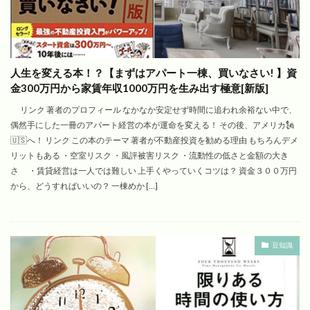
人生を変える本！？【まずはアパート一棟、買いなさい! 】資
金300万円から家賃年収1000万円を生み出す極意[新版]
リンク 著者のプロフィール なかなか安定せず時間に追われ余裕ない中で、
偶然手にした一冊のアパート経営の本が運命を変える！ その後、アメリカ🗽
🇺🇸へ！ リンク この本のテーマ 著者が不動産投資を勧める理由 もちろんデメ
リットもある ・空室リスク ・風評被害リスク ・流動性の低さと金額の大き
さ ・賃貸経営は一人では難しい 上手くやっていくコツは？ 資金３００万円
から、どうすればいいの？ 一棟めか […]
豆知識